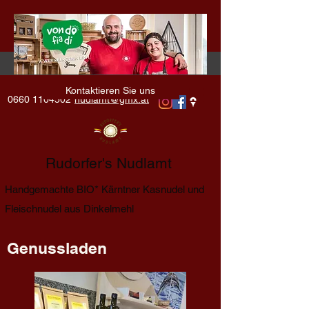
Kontaktieren Sie uns
0660 1104502
nudlamt@gmx.at
Rudorfer's Nudlamt
Handgemachte BIO* Kärntner Kasnudel und
Fleischnudel aus Dinkelmehl
Genussladen