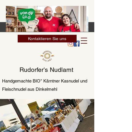
Kontaktieren Sie uns
0660 1104502
nudlamt@gmx.at
Rudorfer's Nudlamt
Handgemachte BIO* Kärntner Kasnudel und
Fleischnudel aus Dinkelmehl